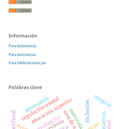
Información
Para lectores/as
Para autores/as
Para bibliotecarios/as
Palabras clave
uruguay
autonomía
regulación estatal
educación superior
inclusión
tasa de natalidad
evaluación
trayectoria
mujer