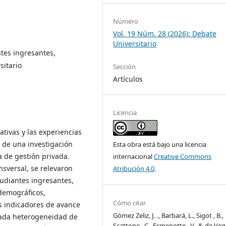
Número
Vol. 19 Núm. 28 (2026): Debate
Universitario
ntes ingresantes,
sitario
Sección
Artículos
Licencia
ativas y las experiencias
r de una investigación
Esta obra está bajo una licencia
 de gestión privada.
internacional
Creative Commons
nsversal, se relevaron
Atribución 4.0
.
udiantes ingresantes,
odemográficos,
Cómo citar
os indicadores de avance
Gómez Zeliz, J. ., Barbará, L., Sigot , B.,
cada heterogeneidad de
Scattone , C., Esmenotte , V., & de Vega