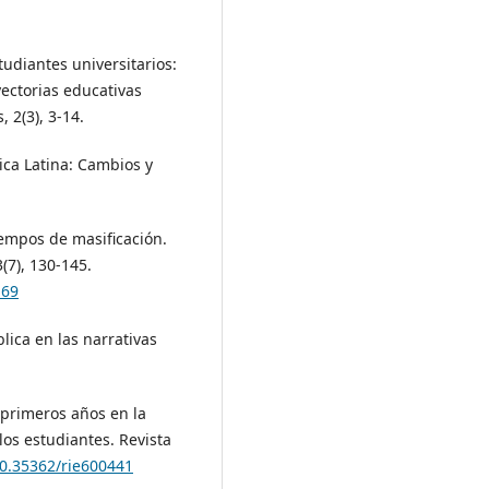
studiantes universitarios:
yectorias educativas
, 2(3), 3-14.
rica Latina: Cambios y
tiempos de masificación.
(7), 130-145.
.69
blica en las narrativas
s primeros años en la
los estudiantes. Revista
10.35362/rie600441