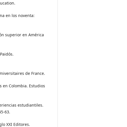
ucation.
ana en los noventa:
ción superior en América
 Paidós.
Universitaires de France.
s en Colombia. Estudios
eriencias estudiantiles.
45-63.
glo XXI Editores.