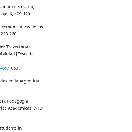
 cambio necesario,
aje, 6, 409-420.
as comunicativas de los
, 233-260.
jos: Trayectorias
abilidad [Tesis de
10469/10539
udes en la Argentina.
021). Pedagogía
rias Académicas, 7(13).
 students in