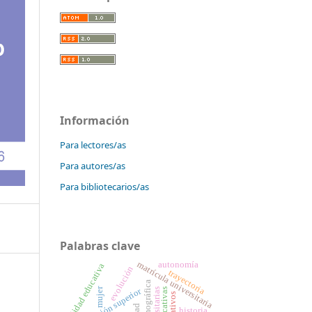
Información
Para lectores/as
Para autores/as
Para bibliotecarios/as
Palabras clave
matrícula universitaria
autonomía
calidad educativa
evolución
trayectoria
mujer
educación superior
historia