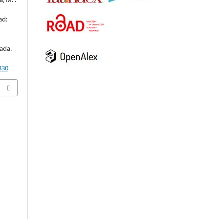
ad:
ada.
330