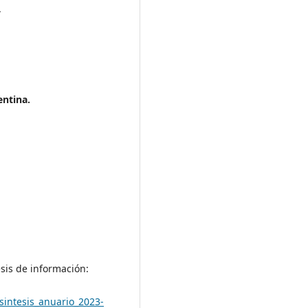
.
entina.
esis de información:
/sintesis_anuario_2023-