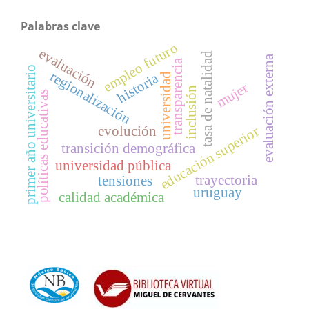
Palabras clave
empleo futuro
evaluación
tasa de natalidad
evaluación externa
transparencia
primer año universitario
regionalización
historia
universidad
mujer
inclusión
políticas educativas
evolución
educación superior
transición demográfica
universidad pública
trayectoria
tensiones
uruguay
calidad académica