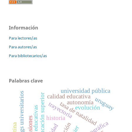
Información
Para lectores/as
Para autores/as
Para bibliotecarios/as
Palabras clave
universidad pública
rankings universitarios
educación superior
calidad educativa
uruguay
autonomía
tasa de natalidad
trayectoria
evolución
políticas educativas
historia
tensiones