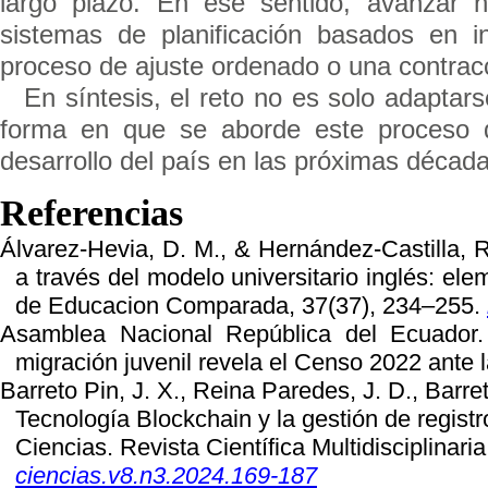
largo plazo. En ese sentido, avanzar h
sistemas de planificación basados en i
proceso de ajuste ordenado o una contracc
En síntesis, el reto no es solo adaptars
forma en que se aborde este proceso de
desarrollo del país en las próximas década
Referencias
Álvarez-Hevia, D. M., & Hernández-Castilla, R. (٢٠٢١). La mercantilización de la Educación Sup
a través del modelo universitario inglés: ele
de Educacion Comparada, 37(37), 234–255.
Asamblea Nacional República del Ecuador
migración juvenil revela el Censo 2022 ante 
Barreto Pin, J. X., Reina Paredes, J. D., Barre
Tecnología Blockchain y la gestión de regist
Ciencias. Revista Científica Multidisciplinari
ciencias.v8.n3.2024.169-187