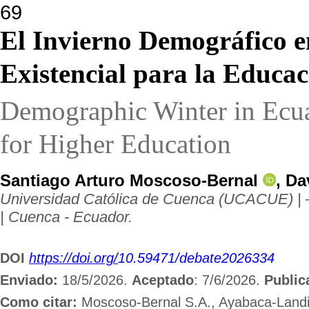
69
El Invierno Demográfico 
Existencial
para la Educac
Demographic Winter in Ecua
for
Higher Education
Santiago Arturo Moscoso-Bernal
, D
Universidad Católica de Cuenca (UCACUE) | –
| Cuenca - Ecuador.
DOI
https://doi.org/
10.59471/debate2026334
Enviado:
18/5/2026.
Aceptado
: 7/6/2026.
Public
Como citar:
Moscoso-Bernal S.A., Ayabaca-Landi 